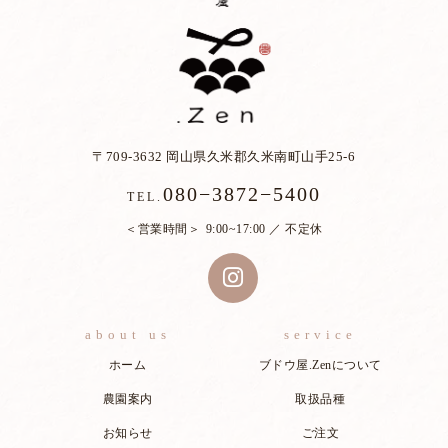
〒709-3632 岡山県久米郡久米南町山手25-6
080−3872−5400
TEL.
営業時間
9:00~17:00 ／ 不定休
about us
service
ホーム
ブドウ屋.Zenについて
農園案内
取扱品種
お知らせ
ご注文