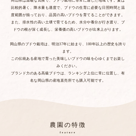
岡山県は温暖な気候で、ブドウ栽培に非常に適した地域です。夏は
比較的暑く、降水量も適度で、ブドウの生育に必要な日照時間と温
度範囲が揃っており、品質の高いブドウを育てることができます。
また、排水性の高い土壌で育てるため、水分や養分が行き渡り、ブ
ドウの根が深く成長し、栄養価の高いブドウが出来上がります。
岡山県のブドウ栽培は、明治37年に始まり、100年以上の歴史を誇り
ます。
この伝統ある産地で育った美味しいブドウの味を心ゆくまでお楽し
みください。
ブランド力のある高級ブドウは、ランキング上位に常に位置し、有
名な岡山県の産地直売所でも購入可能です。
農園の特徴
feature