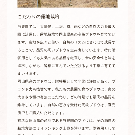
こだわりの露地栽培
当農園では、太陽光、土壌、風、雨などの自然の力を最大
限に活用し、露地栽培で岡山県産の高級ブドウを育ててい
ます。農地を広々と使い、自然のリズムに合わせて成長す
ることで、品質の高いブドウを生み出しています。特に贈
答用としても人気のある品種を厳選し、食の安全性と味を
追求しながら、皆様に喜んでいただけるよう丁寧に育てて
まいります。
岡山県産のブドウは、贈答用として非常に評価が高く、ブ
ランド力も抜群です。私たちの農園で育つブドウは、房の
大きさや種の有無にこだわり、どの時期でも最高の品質を
維持しています。自然の恵みを受けた高級ブドウは、直売
所でもご購入いただけます。
有名な岡山県の産地である当農園のブドウは、その独自の
栽培方法によりランキング上位を誇ります。贈答用として