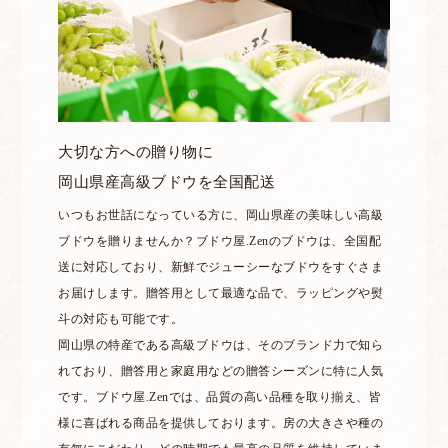
大切な方への贈り物に
岡山県産高級ブドウを全国配送
いつもお世話になっている方に、岡山県産の美味しい高級
ブドウを贈りませんか？ブドウ屋.Zenのブドウは、全国配
送に対応しており、新鮮でジューシーなブドウをすぐさま
お届けします。贈答用として最適な品で、ラッピングや熨
斗の対応も可能です。
岡山県の特産である高級ブドウは、そのブランド力で知ら
れており、贈答用と家庭用などの贈答シーズンに特に人気
です。ブドウ屋.Zenでは、品質の高い品種を取り揃え、皆
様に喜ばれる商品を提供しております。房の大きさや種の