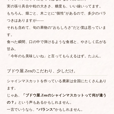
実の張り具合や粒の大きさ、糖度も、いい線いってます。
もちろん、畑ごと、木ごとに“個性”があるので、多少のバラ
つきはありますが——
それも含めて、旬の果物の“おもしろさ”だと僕は思っていま
す。
食べた瞬間、口の中で弾けるような食感と、やさしく広がる
甘み。
「今年のも美味しいね」と言ってもらえるはず。たぶん。
ブドウ屋.Zenのこだわり、少しだけ。
シャインマスカットを作っている農家は全国にたくさんあり
ます。
じゃあ、
「ブドウ屋.Zenのシャインマスカットって何が違う
の？」
という声もあるかもしれません。
一言でいうなら、
“バランス”
かもしれません。